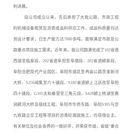
利进展。
自公司成立以来，先后承担了大批公路、市政工程
的机械设备租
赁及沥青成品料供应工作，成品料质量均达
到设计要求，日生产能力达
7000多吨，能够满足市政及公
路重点项目施工需求。近年来，我公司圆满完成了102省道
西湖至临泉段、202省道阜阳至阜南段、202省道颍泉段、
阜阳合肥现代产业园区、阜阳市插花至冉庙公路茨淮新河
大桥、S256闻集至六十铺段、S102省道颍上江店孜至阜阳
四十铺段、G105太和桑营至三角元段、S428颍上杨湖至赛
涧颍河大桥及接线工程、阜阳市华
侨东路、阜阳
S305与京
九铁路立交工程等项目的沥青砼面层施工，均获得业主、
有关单位及社会各界的一致好评，并荣获市级、省级“重合