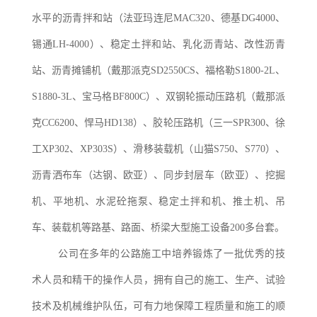
水平的沥青拌和站（法亚玛连尼
MAC320、德基DG4000、
锡通LH-4000）、稳定土拌和站、乳化沥青站、改性沥青
站、沥青摊铺机（戴那派克SD2550CS、福格勒S1800-2L、
S1880-3L、宝马格BF800C）、双钢轮振动压路机（戴那派
克CC6200、悍马HD138）、胶轮压路机（三一SPR300、徐
工XP302、XP303S）、滑移装载机（山猫S750、S770）、
沥青洒布车（达钢、欧亚）、同步封层车（欧亚）、挖掘
机、平地机、水泥砼拖泵、稳定土拌和机、推土机、吊
车、装载机等路基、路面、桥梁大型施工设备200多台套。
公司在多年的公路施工中培养锻炼了一批优秀的技
术人员和精干的操作人员，拥有自己的施工、生产、试验
技术及机械维护队伍，可有力地保障工程质量和施工的顺