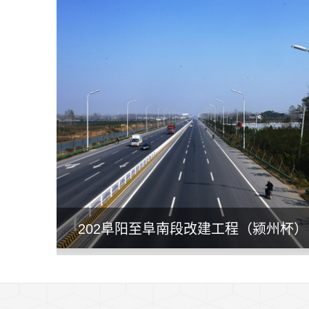
202阜阳至阜南段改建工程（颍州杯）