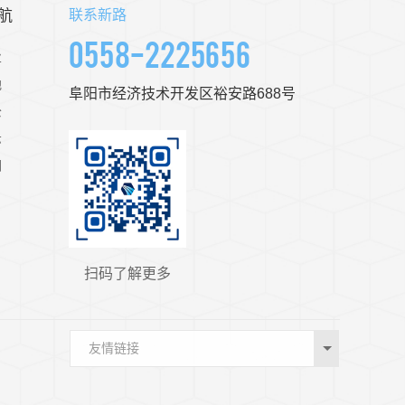
航
联系新路
0558-2225656
业
地
阜阳市经济技术开发区裕安路688号
公
示
们
扫码了解更多
友情链接