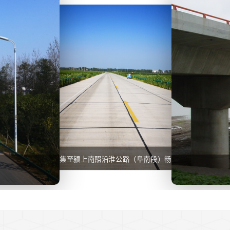
临泉宋集至颍上南照沿淮公路（阜南段）畅通工程