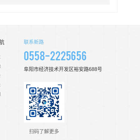
航
联系新路
0558-2225656
业
地
阜阳市经济技术开发区裕安路688号
公
示
们
扫码了解更多