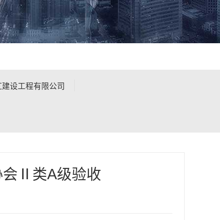
虹建设工程有限公司
会Ⅱ类A级验收